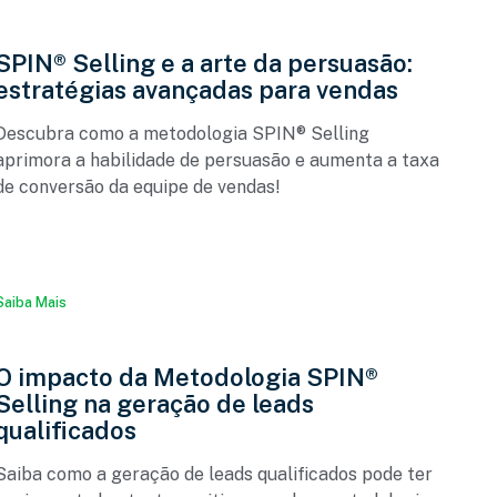
SPIN® Selling e a arte da persuasão:
estratégias avançadas para vendas
Descubra como a metodologia SPIN® Selling
aprimora a habilidade de persuasão e aumenta a taxa
de conversão da equipe de vendas!
Saiba Mais
O impacto da Metodologia SPIN®
Selling na geração de leads
qualificados
Saiba como a geração de leads qualificados pode ter