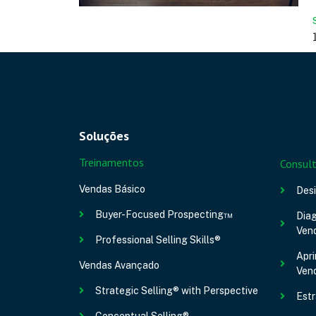
Soluções
Treinamentos
Consult
Vendas Básico
Des
Buyer-Focused Prospecting™
Diag
Ven
Professional Selling Skills®
Apr
Vendas Avançado
Ven
Strategic Selling® with Perspective
Estr
Conceptual Selling®