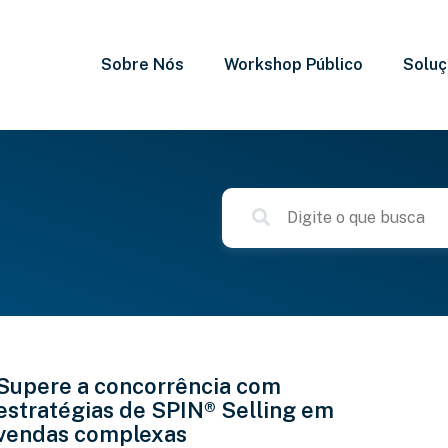
Sobre Nós
Workshop Público
Solu
Supere a concorrência com
estratégias de SPIN® Selling em
vendas complexas