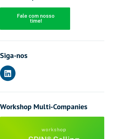
Fale com nosso
time!
Siga-nos
Workshop Multi-Companies