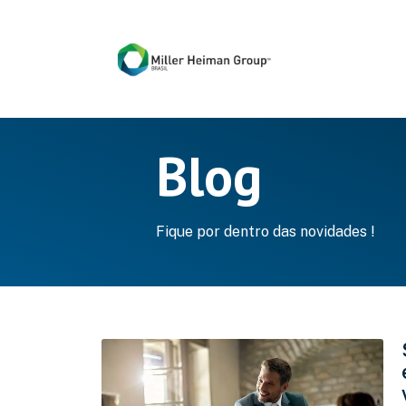
Blog
Fique por dentro das novidades !