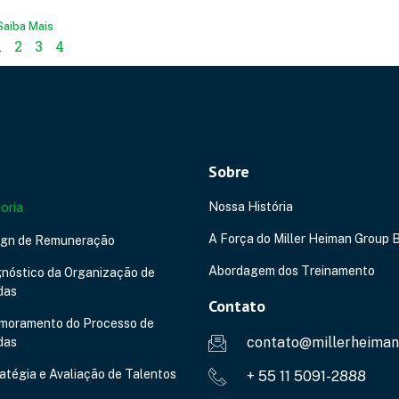
Saiba Mais
1
2
3
4
Sobre
oria
Nossa História
A Força do Miller Heiman Group B
ign de Remuneração
Abordagem dos Treinamento
nóstico da Organização de
das
Contato
imoramento do Processo de
contato@millerheiman
das
atégia e Avaliação de Talentos
+ 55 11 5091-2888