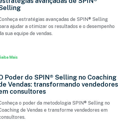
estratégias avançadas de SPIN®
Selling
Conheça estratégias avançadas de SPIN® Selling
para ajudar a otimizar os resultados e o desempenho
da sua equipe de vendas.
Saiba Mais
O Poder do SPIN® Selling no Coaching
de Vendas: transformando vendedores
em consultores
Conheça o poder da metodologia SPIN® Selling no
Coaching de Vendas e transforme vendedores em
consultores.